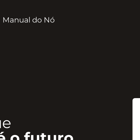
Manual do Nó
ue
é o futuro